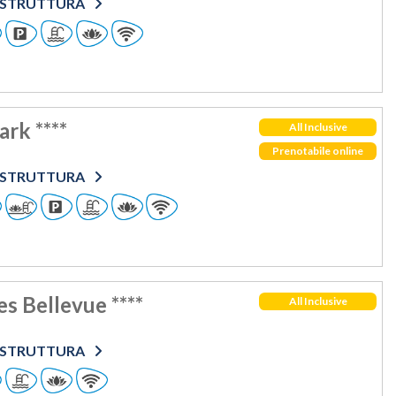
O STRUTTURA
ark ****
All Inclusive
Prenotabile online
O STRUTTURA
s Bellevue ****
All Inclusive
O STRUTTURA