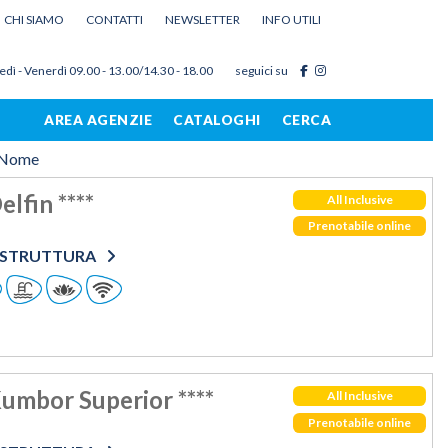
CHI SIAMO
CONTATTI
NEWSLETTER
INFO UTILI
edì - Venerdì 09.00 - 13.00/14.30 - 18.00
seguici su
AREA AGENZIE
CATALOGHI
CERCA
Nome
lfin ****
All Inclusive
Prenotabile online
O STRUTTURA
umbor Superior ****
All Inclusive
Prenotabile online