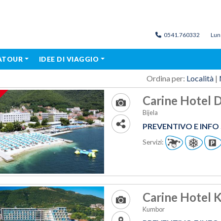
0541.760332
Lun
MATOUR
IDEE DI VIAGGIO
Ordina per:
Località
|
Carine Hotel De
Bijela
PREVENTIVO E INF
Servizi:
Carine Hotel K
Kumbor