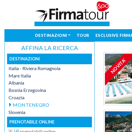
DESTINAZIONI
TOUR
ESCLUSIVE FIR
AFFINA LA RICERCA
DESTINAZIONI
NOVITA'
Italia - Riviera Romagnola
Mare Italia
Albania
Bosnia Erzegovina
Croazia
MONTENEGRO
Slovenia
PRENOTABILE ONLINE
(
)
prenotabili online
4