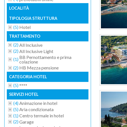
LOCALITÀ
TIPOLOGIA STRUTTURA
(
)
Hotel
5
TRATTAMENTO
(
)
All Inclusive
2
(
)
All Inclusive Light
2
BB Pernottamento e prima
(
)
1
colazione
(
)
HB Mezza pensione
2
CATEGORIA HOTEL
(
)
****
5
SERVIZI HOTEL
(
)
Animazione in hotel
4
(
)
Aria condizionata
5
(
)
Centro termale in hotel
1
(
)
Garage
2