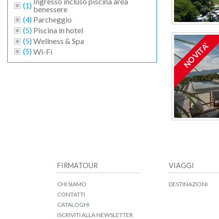
Ingresso incluso piscina area
(
)
1
benessere
(
)
Parcheggio
4
(
)
Piscina in hotel
5
(
)
Wellness & Spa
5
NOVITA'
(
)
Wi-Fi
5
FIRMATOUR
VIAGGI
CHI SIAMO
DESTINAZIONI
CONTATTI
CATALOGHI
ISCRIVITI ALLA NEWSLETTER