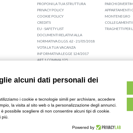
PROPONI LA TUA STRUTTURA
PARCHI DIVERT
PRIVACY POLICY
APPARTAMENTI C
COOKIE POLICY
MONTENEGRO
CREDITS
COLLEGAMENTI 
EU - SAFETY LIST
TRAGHETTI PER 
DOCUMENTI RELATIVI ALLA
NORMATIVA D.LGS. 62 - 21/05/2018
VOTA LA TUA VACANZA
INFORMATIVA LEGGE 124/2017
ART.1 COMMA 125
lie alcuni dati personali dei
utilizziamo i cookie e tecnologie simili per archiviare, accedere
pio, la visita al sito web o la personalizzazione degli annunci.
, è possibile scegliere di non consentire alcuni tipi di cookie.
 più.
ervati | PI 02617600404 - C.F. 02278850405
Powered by