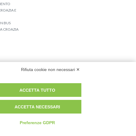
IMENTO
ROAZIA E
IN BUS
LA CROAZIA
Rifiuta cookie non necessari ✕
ACCETTA TUTTO
ACCETTA NECESSARI
Preferenze GDPR
Designed by
JoyAdv snc