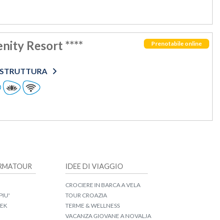
nity Resort ****
Prenotabile online
O STRUTTURA
IRMATOUR
IDEE DI VIAGGIO
CROCIERE IN BARCA A VELA
PIU'
TOUR CROAZIA
EEK
TERME & WELLNESS
VACANZA GIOVANE A NOVALJA