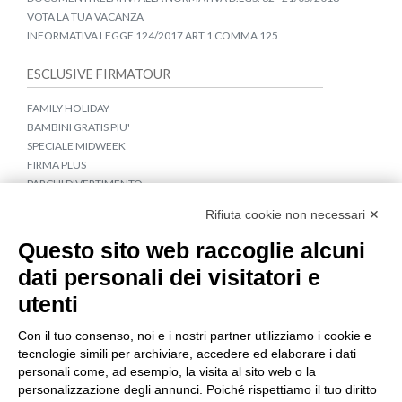
VOTA LA TUA VACANZA
INFORMATIVA LEGGE 124/2017 ART.1 COMMA 125
ESCLUSIVE FIRMATOUR
FAMILY HOLIDAY
BAMBINI GRATIS PIU'
SPECIALE MIDWEEK
FIRMA PLUS
PARCHI DIVERTIMENTO
APPARTAMENTI CROAZIA E MONTENEGRO
Rifiuta cookie non necessari ✕
COLLEGAMENTI IN BUS
TRAGHETTI PER LA CROAZIA
Questo sito web raccoglie alcuni
dati personali dei visitatori e
IDEE DI VIAGGIO
utenti
CROCIERE IN BARCA A VELA
TOUR CROAZIA
Con il tuo consenso, noi e i nostri partner utilizziamo i cookie e
TERME & WELLNESS
tecnologie simili per archiviare, accedere ed elaborare i dati
VACANZA GIOVANE A NOVALJA
personali come, ad esempio, la visita al sito web o la
personalizzazione degli annunci. Poiché rispettiamo il tuo diritto