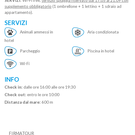
SERVIZI:
Wi-Fi free,
servizio spiaggia riservato dal 17.05 al 21.09 con
supplemento obbligatorio
(1 ombrellone + 1 lettino + 1 sdraio ad
appartamento).
SERVIZI
Animali ammessi in
Aria condizionata
hotel
Parcheggio
Piscina in hotel
Wi-Fi
INFO
Check in:
dalle ore 16:00 alle ore 19:30
Check out:
entro le ore 10:00
Distanza dal mare:
600 m
FIRMATOUR