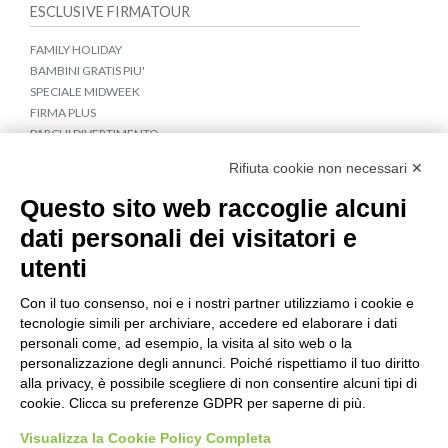
ESCLUSIVE FIRMATOUR
FAMILY HOLIDAY
BAMBINI GRATIS PIU'
SPECIALE MIDWEEK
FIRMA PLUS
PARCHI DIVERTIMENTO
APPARTAMENTI CROAZIA E MONTENEGRO
Rifiuta cookie non necessari ✕
COLLEGAMENTI IN BUS
TRAGHETTI PER LA CROAZIA
Questo sito web raccoglie alcuni
dati personali dei visitatori e
IDEE DI VIAGGIO
utenti
CROCIERE IN BARCA A VELA
TOUR CROAZIA
Con il tuo consenso, noi e i nostri partner utilizziamo i cookie e
TERME & WELLNESS
tecnologie simili per archiviare, accedere ed elaborare i dati
VACANZA GIOVANE A NOVALJA
personali come, ad esempio, la visita al sito web o la
personalizzazione degli annunci. Poiché rispettiamo il tuo diritto
Seguici su
alla privacy, è possibile scegliere di non consentire alcuni tipi di
cookie. Clicca su preferenze GDPR per saperne di più.
Visualizza la Cookie Policy Completa