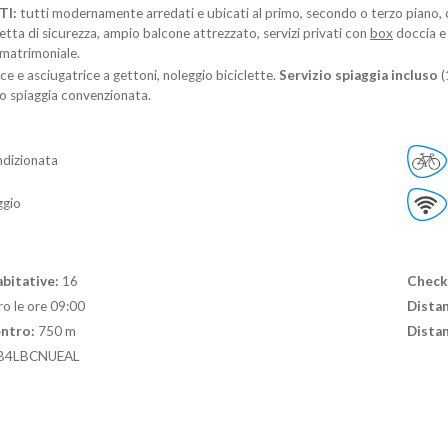
I:
tutti modernamente arredati e ubicati al primo, secondo o terzo piano,
tta di sicurezza, ampio balcone attrezzato, servizi privati con
box
doccia e 
matrimoniale.
ice e asciugatrice a gettoni, noleggio biciclette.
Servizio spiaggia incluso
(
o spiaggia convenzionata.
ndizionata
gio
bitative:
16
Check 
ro le ore 09:00
Distan
entro:
750 m
Distan
B4LBCNUEAL