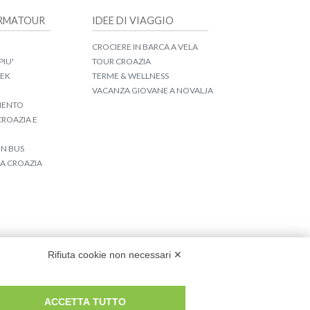
IRMATOUR
IDEE DI VIAGGIO
CROCIERE IN BARCA A VELA
PIU'
TOUR CROAZIA
EEK
TERME & WELLNESS
VACANZA GIOVANE A NOVALJA
IMENTO
ROAZIA E
IN BUS
LA CROAZIA
Rifiuta cookie non necessari ✕
ACCETTA TUTTO