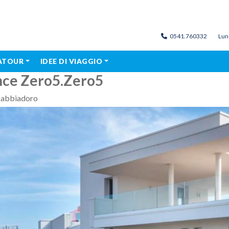
0541.760332
Lun
MATOUR
IDEE DI VIAGGIO
nce Zero5.Zero5
Sabbiadoro