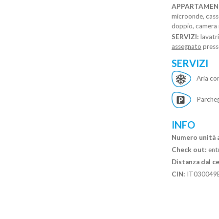
APPARTAMENT
microonde, casse
doppio, camera 
SERVIZI:
lavatr
assegnato
press
SERVIZI
Aria co
Parcheg
INFO
Numero unità a
Check out:
ent
Distanza dal c
CIN:
IT030049