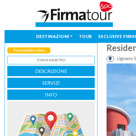
DESTINAZIONI
TOUR
ESCLUSIVE FIR
Reside
Prenotabile online
Lignano 
TORNA INDIETRO
DESCRIZIONE
SERVIZI
INFO