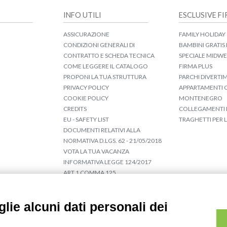
INFO UTILI
ESCLUSIVE F
ASSICURAZIONE
FAMILY HOLIDAY
CONDIZIONI GENERALI DI
BAMBINI GRATIS 
CONTRATTO E SCHEDA TECNICA
SPECIALE MIDW
COME LEGGERE IL CATALOGO
FIRMA PLUS
PROPONI LA TUA STRUTTURA
PARCHI DIVERT
PRIVACY POLICY
APPARTAMENTI C
COOKIE POLICY
MONTENEGRO
CREDITS
COLLEGAMENTI 
EU - SAFETY LIST
TRAGHETTI PER 
DOCUMENTI RELATIVI ALLA
NORMATIVA D.LGS. 62 - 21/05/2018
VOTA LA TUA VACANZA
INFORMATIVA LEGGE 124/2017
ART.1 COMMA 125
lie alcuni dati personali dei