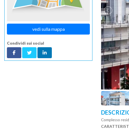
vedi sulla mappa
Condividi sui social
DESCRIZI
Complesso reside
CARATTERIST