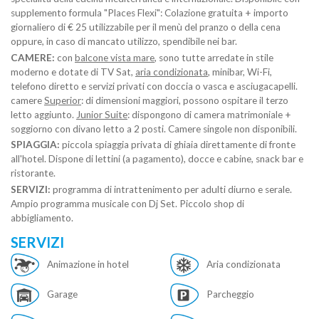
supplemento formula "Places Flexi": Colazione gratuita + importo
giornaliero di € 25 utilizzabile per il menù del pranzo o della cena
oppure, in caso di mancato utilizzo, spendibile nei bar.
CAMERE:
con
balcone vista mare
, sono tutte arredate in stile
moderno e dotate di TV Sat,
aria condizionata
, minibar, Wi-Fi,
telefono diretto e servizi privati con doccia o vasca e asciugacapelli.
camere
Superior
: di dimensioni maggiori, possono ospitare il terzo
letto aggiunto.
Junior Suite
: dispongono di camera matrimoniale +
soggiorno con divano letto a 2 posti. Camere singole non disponibili.
SPIAGGIA:
piccola spiaggia privata di ghiaia direttamente di fronte
all'hotel. Dispone di lettini (a pagamento), docce e cabine, snack bar e
ristorante.
SERVIZI:
programma di intrattenimento per adulti diurno e serale.
Ampio programma musicale con Dj Set. Piccolo shop di
abbigliamento.
SERVIZI
Animazione in hotel
Aria condizionata
Garage
Parcheggio