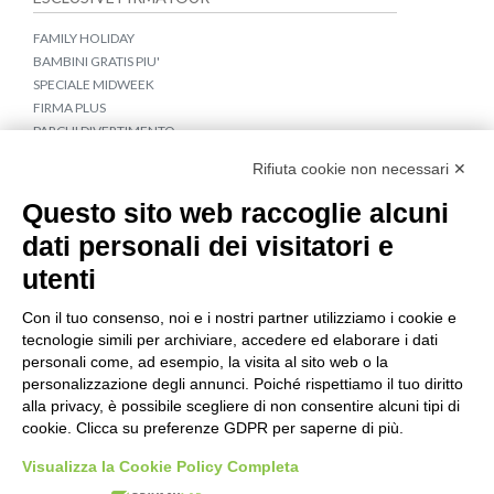
FAMILY HOLIDAY
BAMBINI GRATIS PIU'
SPECIALE MIDWEEK
FIRMA PLUS
PARCHI DIVERTIMENTO
APPARTAMENTI CROAZIA E MONTENEGRO
Rifiuta cookie non necessari ✕
COLLEGAMENTI IN BUS
TRAGHETTI PER LA CROAZIA
Questo sito web raccoglie alcuni
dati personali dei visitatori e
IDEE DI VIAGGIO
utenti
CROCIERE IN BARCA A VELA
TOUR CROAZIA
Con il tuo consenso, noi e i nostri partner utilizziamo i cookie e
TERME & WELLNESS
tecnologie simili per archiviare, accedere ed elaborare i dati
VACANZA GIOVANE A NOVALJA
personali come, ad esempio, la visita al sito web o la
personalizzazione degli annunci. Poiché rispettiamo il tuo diritto
Seguici su
alla privacy, è possibile scegliere di non consentire alcuni tipi di
cookie. Clicca su preferenze GDPR per saperne di più.
Visualizza la Cookie Policy Completa