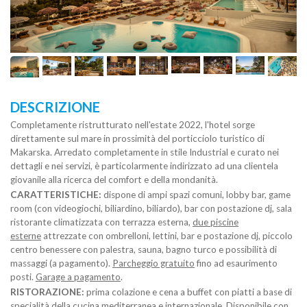
DESCRIZIONE
Completamente ristrutturato nell'estate 2022, l'hotel sorge
direttamente sul mare in prossimità del porticciolo turistico di
Makarska. Arredato completamente in stile Industrial e curato nei
dettagli e nei servizi, è particolarmente indirizzato ad una clientela
giovanile alla ricerca del comfort e della mondanità.
CARATTERISTICHE:
dispone di ampi spazi comuni, lobby bar, game
room (con videogiochi, biliardino, biliardo), bar con postazione dj, sala
ristorante climatizzata con terrazza esterna,
due
piscine
esterne
attrezzate con ombrelloni, lettini, bar e postazione dj, piccolo
centro benessere con palestra, sauna, bagno turco e possibilità di
massaggi (a pagamento).
Parcheggio gratuito
fino ad esaurimento
posti.
Garage a pagamento
.
RISTORAZIONE:
prima colazione e cena a buffet con piatti a base di
specialità della cucina mediterranea e internazionale. Disponibile con