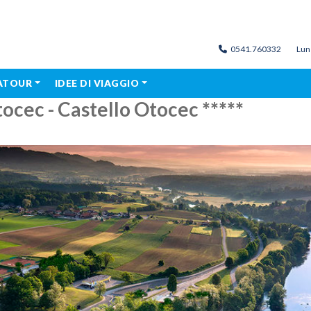
0541.760332
Lun
MATOUR
IDEE DI VIAGGIO
ocec - Castello Otocec *****