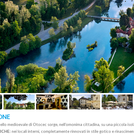
ONE
tello medioevale di Otocec sorge, nell’omonima cittadina, su una piccola iso
ICHE:
nei locali interni, completamente rinnovati in stile gotico e rinascimen