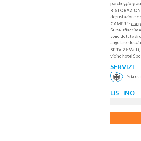
parcheggio gratu
RISTORAZION
degustazione e p
CAMERE:
dopp
Suite
: affacciat
sono dotate di d
angolare, docci
SERVIZI:
Wi-Fi,
vicino hotel Spo
SERVIZI
Aria co
LISTINO