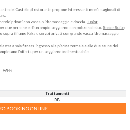
rante del Castello; il ristorante propone interessanti menù stagionali di
urs.
 servizi privati con vasca o idromassaggio e doccia.
Junior
o per due persone e di un ampio soggiorno con poltrona letto.
Senior Suite
:
lo sopra il fiume Krka e servizi privati con grande vasca idromassaggio
stra a sala fitness. ingresso alla piscina termale e alle due saune del
ompletano l’offerta per un soggiorno indimenticabile.
Wi-Fi
Trattamenti
BB
TRO BOOKING ONLINE