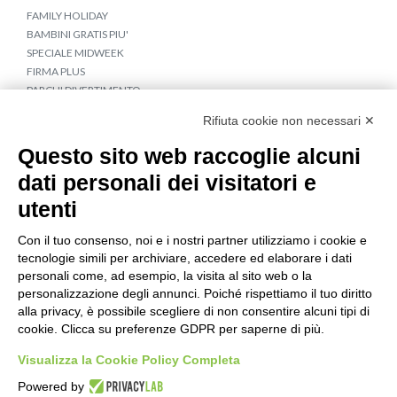
FAMILY HOLIDAY
BAMBINI GRATIS PIU'
SPECIALE MIDWEEK
FIRMA PLUS
PARCHI DIVERTIMENTO
APPARTAMENTI CROAZIA E MONTENEGRO
Rifiuta cookie non necessari ✕
COLLEGAMENTI IN BUS
TRAGHETTI PER LA CROAZIA
Questo sito web raccoglie alcuni
dati personali dei visitatori e
IDEE DI VIAGGIO
utenti
CROCIERE IN BARCA A VELA
TOUR CROAZIA
Con il tuo consenso, noi e i nostri partner utilizziamo i cookie e
TERME & WELLNESS
tecnologie simili per archiviare, accedere ed elaborare i dati
VACANZA GIOVANE A NOVALJA
personali come, ad esempio, la visita al sito web o la
personalizzazione degli annunci. Poiché rispettiamo il tuo diritto
Seguici su
alla privacy, è possibile scegliere di non consentire alcuni tipi di
cookie. Clicca su preferenze GDPR per saperne di più.
Visualizza la Cookie Policy Completa
Powered by