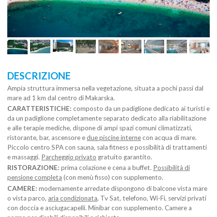
DESCRIZIONE
Ampia struttura immersa nella vegetazione, situata a pochi passi dal
mare ad 1 km dal centro di Makarska.
CARATTERISTICHE:
composto da un padiglione dedicato ai turisti e
da un padiglione completamente separato dedicato alla riabilitazione
e alle terapie mediche, dispone di ampi spazi comuni climatizzati,
ristorante, bar, ascensore e
due piscine interne
con acqua di mare.
Piccolo centro SPA con sauna, sala fitness e possibilità di trattamenti
e massaggi.
Parcheggio privato
gratuito garantito.
RISTORAZIONE:
prima colazione e cena a buffet.
Possibilità di
pensione completa
(con menù fisso) con supplemento.
CAMERE:
modernamente arredate dispongono di balcone vista mare
o vista parco,
aria condizionata
, Tv Sat, telefono, Wi-Fi, servizi privati
con doccia e asciugacapelli. Minibar con supplemento. Camere a