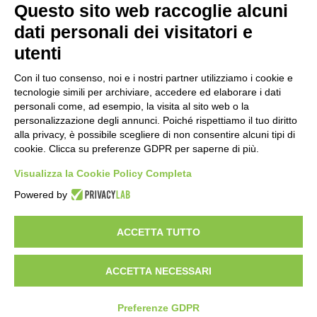
TRAGHETTI PER LA CROAZIA
Questo sito web raccoglie alcuni
dati personali dei visitatori e
IDEE DI VIAGGIO
utenti
CROCIERE IN BARCA A VELA
TOUR CROAZIA
Con il tuo consenso, noi e i nostri partner utilizziamo i cookie e
TERME & WELLNESS
tecnologie simili per archiviare, accedere ed elaborare i dati
VACANZA GIOVANE A NOVALJA
personali come, ad esempio, la visita al sito web o la
personalizzazione degli annunci. Poiché rispettiamo il tuo diritto
Seguici su
alla privacy, è possibile scegliere di non consentire alcuni tipi di
cookie. Clicca su preferenze GDPR per saperne di più.
Visualizza la Cookie Policy Completa
Powered by
ACCETTA TUTTO
ACCETTA NECESSARI
Firmatour di Egocentro Srl ©2026 | Tutti i diritti riservati | PI
02617600404 - C.F. 02278850405
Preferenze GDPR
Designed by
JoyAdv snc