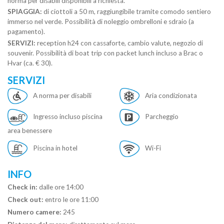
norma per disabili disponibili a richiesta.
SPIAGGIA:
di ciottoli a 50 m, raggiungibile tramite comodo sentiero
immerso nel verde. Possibilità di noleggio ombrelloni e sdraio (a
pagamento).
SERVIZI:
reception h24 con cassaforte, cambio valute, negozio di
souvenir. Possibilità di boat trip con packet lunch incluso a Brac o
Hvar (ca. € 30).
SERVIZI
A norma per disabili
Aria condizionata
Ingresso incluso piscina
Parcheggio
area benessere
Piscina in hotel
Wi-Fi
INFO
Check in:
dalle ore 14:00
Check out:
entro le ore 11:00
Numero camere:
245